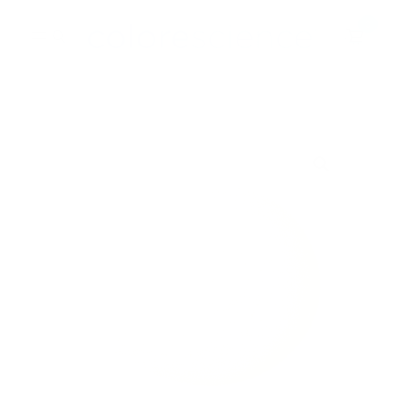
Hopp
0
til
innhold
BESTSELGERE
ALLE PRODUKTER