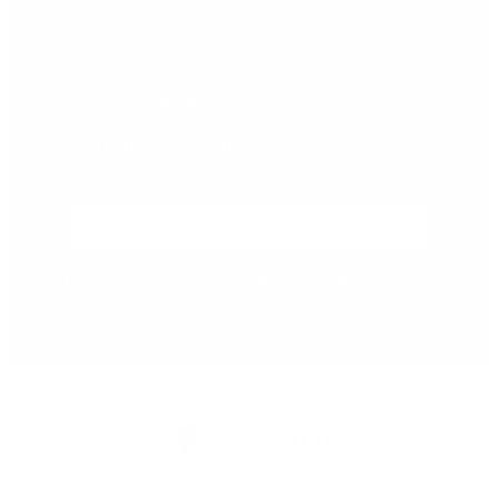
Email
B2B/B2C
Privatkunde
Bedriftskunde
MELD MEG PÅ
Les mer om våre personvernsregler
her
.