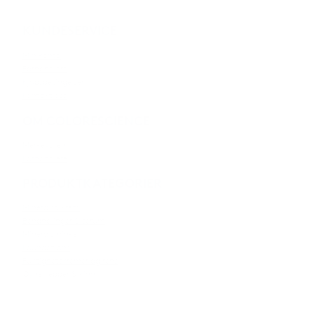
KUNDESERVICE
Min konto
Forhandlere
Kjøpsbetingelser
Kontakt oss
OM COLORESCIENCE
Merkevaren
Forhandlere
PRODUKTKATEGORIER
Mineralsolkrem
Behandlinger & serum
Mineralsminke
Foundations
Fuktighetskremer og rens
Øyne, lepper & kinn