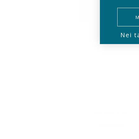
M
Nei t
SOLBESKYTTELSE
pigmentering
rødhet