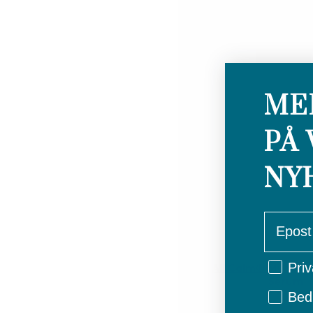
ME
PÅ 
NY
email
Privat/
Priv
All Calm® Multi-C
Serum
Bedr
1 195,00
kr