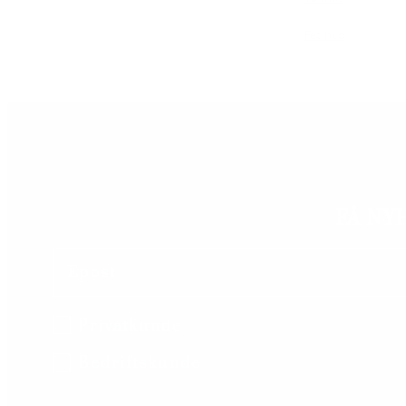
Fet hud
FÅ NY
Email
B2B/B2C
Privatkunde
Bedriftskunde