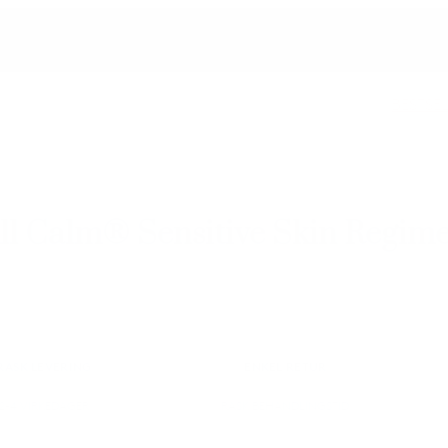
BESTSE
ll Calm® Sensitive Skin Regim
RASK LEVERING
ENKEL RETUR
2-4 VIRKEDAGER
RASK BEHANDLINGSTID