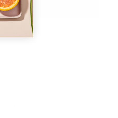
mørke ringer
aldringstegn
sensitiv hud