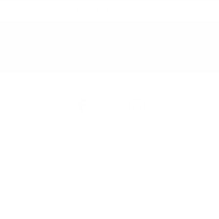
MELD MEG PÅ
OM COLORESCIENCE
Merkevaren
Forhandlere