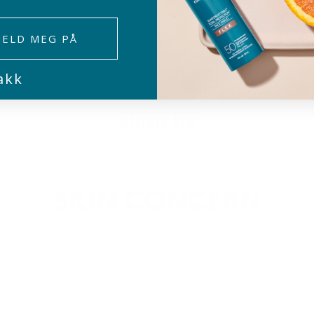
ELD MEG PÅ
akk
shop by
SKIN CONCERN