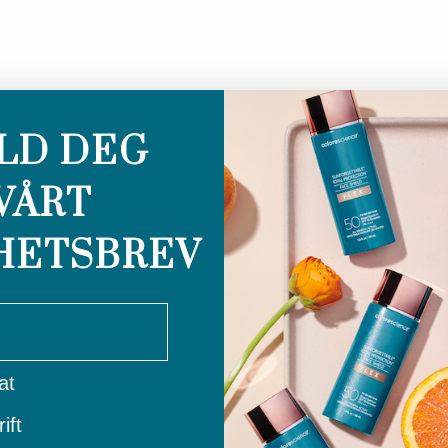
LD DEG
VÅRT
HETSBREV
bedrift
at
orrection
ift