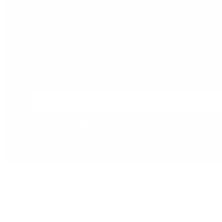
Email
B2B/B2C
Privatkunde
Bedriftskunde
Les mer om våre personvernsregler
her
.