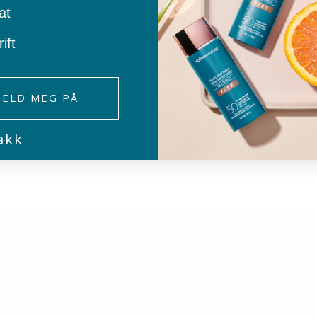
bedrift
at
ift
ELD MEG PÅ
eren for neste gang jeg kommenterer.
akk
MELD DEG PÅ VÅRT NYHETSBREV
HETER, INSPIRASJON OG TIPS I DIN IN