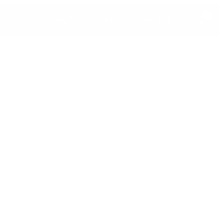
0
LOGIN FOR KLINIKKER
KONTAKT OSS
LGERE
ALLE PRODUKTER
MERKEVAREN
FORHANDLERLISTE
ester Total Lash Mascara
al Lash Mascara
g i handlekurv
evering
Enkel retur