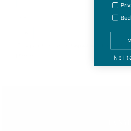
Privat/
Priv
Bedr
Navn
*
E-post
*
M
Lagre mitt navn, e-post og nettside i denne nettles
Nei t
FÅ NY