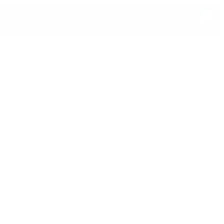
0
LOGIN FOR KLINIKKER
KONTAKT OSS
LGERE
ALLE PRODUKTER
MERKEVAREN
FORHANDLERLISTE
ester Total Eye Firm & Repair Cream
al Eye Firm & Repair
g i handlekurv