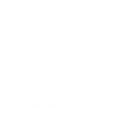
Omtaler
OMTALER
Det er ingen omtaler ennå.