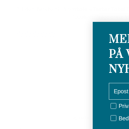
Bli den første til å omtale «Tester Tota
Din e-postadresse vil ikke bli publisert.
Obligatoriske f
Vurderingen din
*
ME
Omtalen din
*
PÅ 
NY
email
Navn
*
E-post
*
Privat/
Priv
Lagre mitt navn, e-post og nettside i denne nettles
Bedr