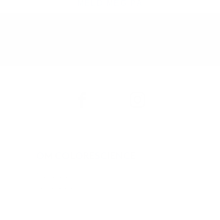
MELD MEG PÅ
OM COLORESCIENCE
Merkevaren
Forhandlere