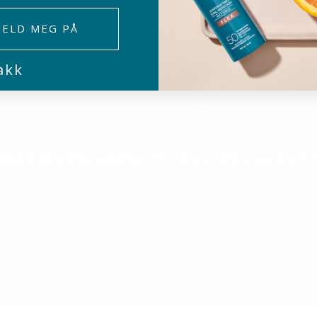
ELD MEG PÅ
akk
MELD DEG PÅ VÅRT NYHETSBREV
HETER, INSPIRASJON OG TIPS I DIN IN