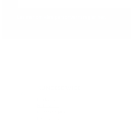
Les mer om våre personvernsregler
her
.
KUNDESERVICE
Min konto
Forhandlere
Kjøpsbetingelser
Kontakt oss