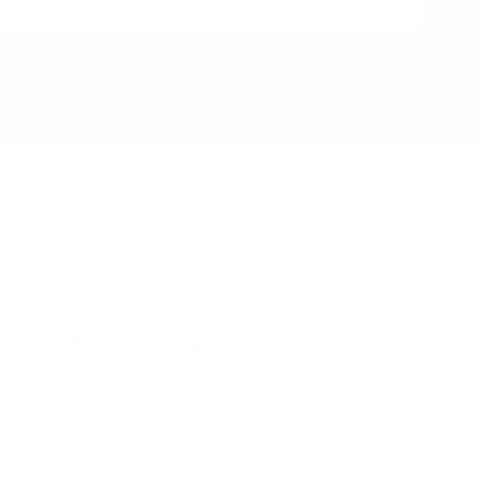
PRODUKTKATEGORIER
Mineralsolkrem
Behandlinger & serum
Mineralsminke
Foundations
Fuktighetskremer og rens