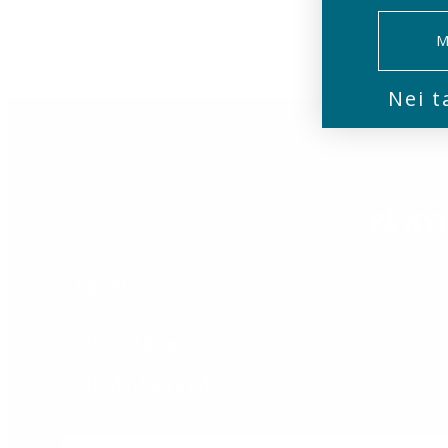
M
Nei t
FÅ NY
Email
B2B/B2C
Privatkunde
Bedriftskunde