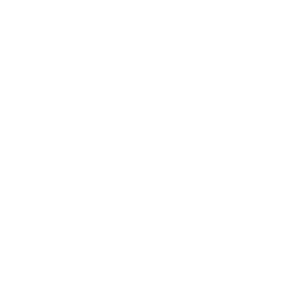
og effektive ingredienser.
MELD DEG PÅ VÅRT NYHETSBREV
FÅ NYHETER, INSPIRASJON
OG TIPS I DIN INNBOKS!
Email
B2B/B2C
Privatkunde
Bedriftskunde