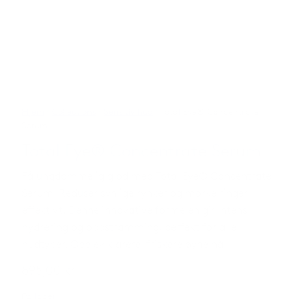
Hjem
/
Collections
/
Sensitiv hud
/ Total Eye® Concentrate
Serum
Total Eye® Concentrate Serum
Få ungdommelig glød med Total Eye® Concentrate
Serum! Reduser synlige rynker og mørke ringer
effektivt. Denne innovative formelen gir intens
hydrering og oppstramming, perfekt for alle
hudtyper. Opplev klarere, friskere øyne nå!
895,00
kr
På lager