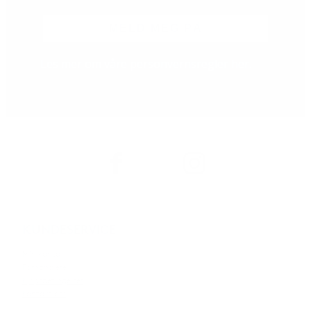
MELD MEG PÅ
Les mer om våre personvernsregler
her
.
KUNDESERVICE
Min konto
Forhandlere
Kjøpsbetingelser
Kontakt oss