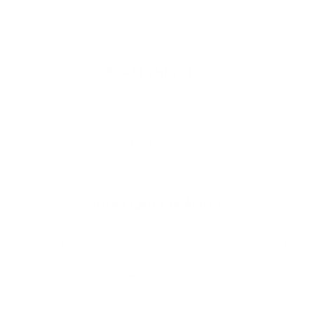
BLÅTT (HEV) LYS
Beskytter mot blått lys
LÆR MER
INFRARØD STRÅLING
Bidrar til å minimere skaden forårsaket av infrarød stråling
LÆR MER