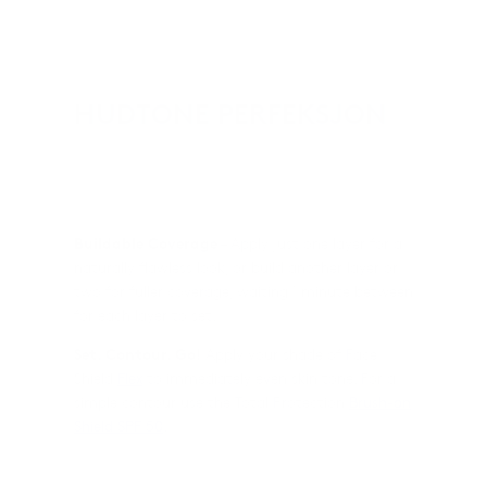
HUDTONE PERFEKSJON
FACE SHIELD FLEX
Buildable Coverage
– Apply just one layer for a
naturally flawless look, or build another layer or
two for fuller coverage, waiting 1 minute between
for each layer to set.
Set. Contour. Go!
Apply your shade of Face
Shield
Flex
to immediately even skin tone. For a
simple contour use the Total Protection
Brush-on
Shield SPF 50
.