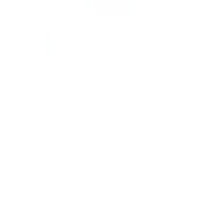
Hjem
/
Collections
/
Sensitiv hud
/ Sunforgettable® Total
Protection® Face Shield Matte SPF 50
Sunforgettable® Total
Protection® Face Shield Matte
SPF 50
Lett, mineralbasert og matt solkrem med
antioksidanter som gir bredspektret UVA-/UVB-