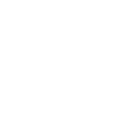
KRAFTIG BESKYTTELSE.
Nøye utvalgte spesialingredienser gir næring til
huden og beskytter mot skadelige stoffer.
sinkoksid
innkapslede jernoksider
niacinamid
lipochroman™
bisabolol