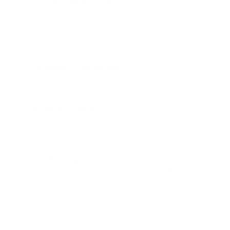
FACE SHIELD GLOW
FACE SHIELD BRONZE
No filters, just sunscreen
– These fan favorites
illuminate your complexion and blur
imperfections when you apply all over face.
Light up your Flex
– For light color coverage
with a radiant glow, mix a few drops of
Glow
with your preferred shade of Face Shield Flex SPF
50 and apply all over face.
Beach beauty
– Mix a few drops of
Bronze
with
Face Shield Classic or Matte to add just a hint of
warmth.