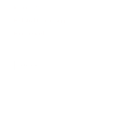
vital ET™
ekstrakt fra snøsopp
infraguard
Beskrivelse
Tilleggsinformasjon
Spesifikasjoner
Fordeler
Bruk
Ingredienser