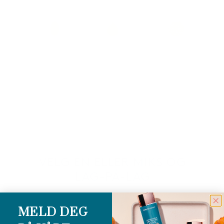
Lær mer
SPF 50
Vannresistent i 40 min
Antioksidanter
VELG ÉN ELLER MIKS OG
LAG-PÅ-LAG
Alle de flytende formlene fra Total Protection™ er
MELD DEG
laget med den samme høye mineralbaserte SPF 50