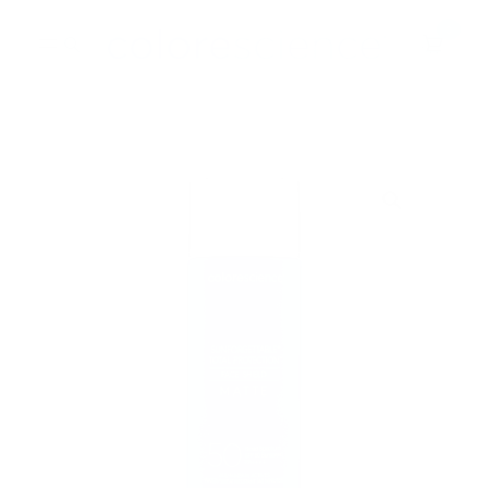
Hopp
0
til
innhold
BESTSELGERE
ALLE PRODUKTER