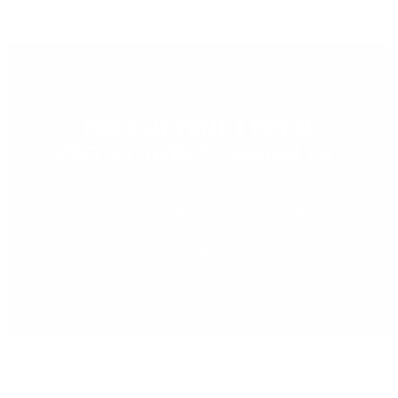
PRODUKTENE I TOTAL
PROTECTION™-SERIEN ER:
Ikke poreblokkende / Hypoallergen / Parabenfri / Ikke
testet på dyr / Sulfatfri / Fri for ftalater / Oljefri /
Glutenfri / Parfymefri