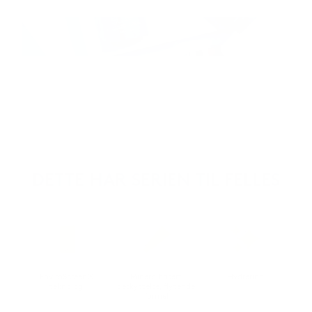
DETTE HAR SERIEN TIL FELLES
EnviroScreen®
Mineralbasert
Hydrering
teknologi
beskyttelse, flytende
formel