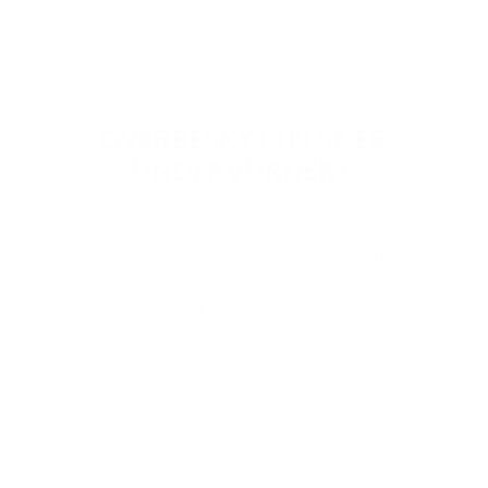
OVERBESKYTTELSE ER
UNDERVURDERT.
Den 100 % mineralbaserte* formelen inneholder
EnviroScreen®-teknologi som går langt utover UV og gir
uovertruffen beskyttelse mot sol og forurensning, slik at du
er skjermet fra:
*inneholder kun mineralbaserte aktive ingredienser