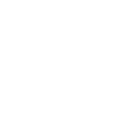
Påfør minst en myntstørrelse jevnt på
ansiktet for fullstendig beskyttelse. Bruk
den alene, bland med et hvilket som helst
annet Face Shield-produkt for din egen
tilpassede blanding, eller påfør lag med
behandlingsprodukter eller kosmetikk.
Påfør mer krem på de områdene som
krever ekstra oljekontroll, for eksempel T-
sonen.
Bruk Total Protection Face Shield Matte
over hele ansiktet, og suppler hele dagen
med Total Protection Sheer Matte SPF30
Brush for kontinuerlig beskyttelse og
glanskontroll.