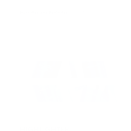
of face to soak up excess oil.
Mattified and Perfected
– Apply
Matte
all over
or just on the T-zone. Take just a moment to
admire the Matte, then apply your preferred
shade of Face Shield Flex for an even-toned,
shine-free look!
HIGHLIGHTER