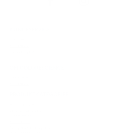
KUNDESERVICE
Min konto
Forhandlere
Kjøpsbetingelser
Kontakt oss
OM COLORESCIENCE
Merkevaren
Forhandlere
PRODUKTKATEGORIER
Mineralsolkrem
Behandlinger & serum
Mineralsminke
Foundations
Fuktighetskremer og rens
Øyne, lepper & kinn