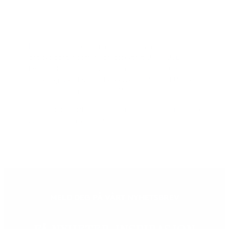
Omtaler
Lett, mineralbasert og matt solkrem med
antioksidanter som gir bredspektret UVA-/UVB-
beskyttelse og effektiv oljekontroll. Spesielt utviklet
for fet og uren hud, og beskytter også mot blått lys,
forurensning og infrarød stråling.
Absorberer overflødig talg, jevner ut hudens utseende
og gir en frisk, matt finish.
MELD DEG PÅ VÅRT NYHETSBREV