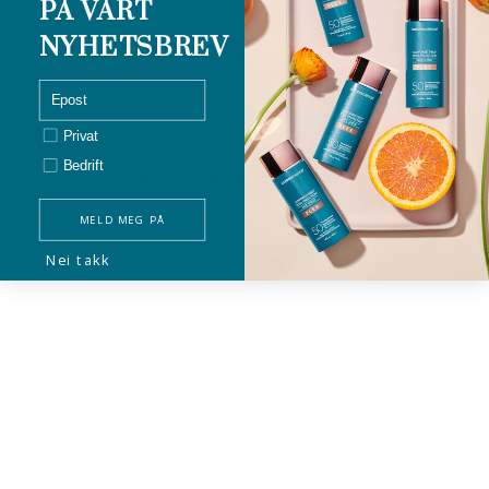
PÅ VÅRT
og vannmotstand, så du kan velge bare én eller
blande dem for å skape ditt eget tilpassede utseende
NYHETSBREV
med tillit til at huden din vil bli næret og kraftig
beskyttet.
email
Privat/bedrift
Privat
Bedrift
Så hva er din SPF stil?
MELD MEG PÅ
Nei takk
No-Show™
Face Shield Mat
Mineral
ultragjennomsiktig
veldig
fargedekking
, usynlig
gjennomsikti
resultat
naturlig
matt