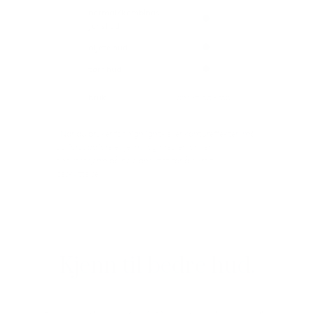
normal/kombinas
jonshud
oljete hud
tørr hud
bruk
ansikt og kropp
hele ansiktet
*Når du bruker for highlight- eller kontureffekter, må
du først påføre et jevnt lag med en annen
ansiktsskjerm på hele ansiktet for å sikre full
beskyttelse.
Kjenn til bedre hud.