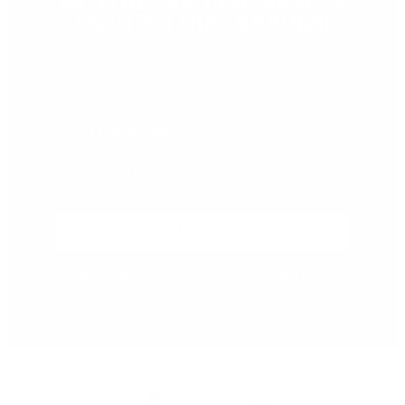
FÅ NYHETER, INSPIRASJON
OG TIPS I DIN INNBOKS!
Email
B2B/B2C
Privatkunde
Bedriftskunde
MELD MEG PÅ
Les mer om våre personvernsregler
her
.