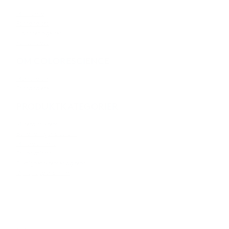
Min konto
Forhandlere
Kjøpsbetingelser
Kontakt oss
OM COLORESCIENCE
Merkevaren
Forhandlere
PRODUKTKATEGORIER
Mineralsolkrem
Behandlinger & serum
Mineralsminke
Foundations
Fuktighetskremer og rens
Øyne, lepper & kinn