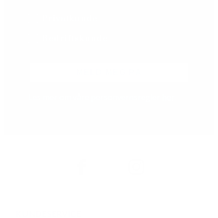
B2B/B2C
Privatkunde
Bedriftskunde
MELD MEG PÅ
Les mer om våre personvernsregler
her
.
KUNDESERVICE