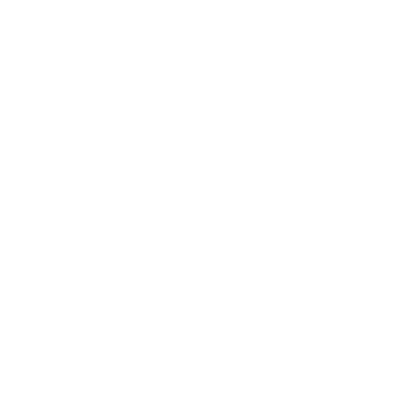
vitamin E-antioksidanter for å tilføre fuktighet,
forbedre tekstur og pleie leppene. Denne vakre
glossen har en diskret farge, samt SPF 30 (PA+++)
med kun mineralbasert beskyttelse for å skjerme den
sarte huden på leppene.
Fargenyanser:
Pink:
En livlig variant av en klassisk nyanse – det
perfekte fargeinnslaget som fullfører ethvert uttrykk.
Vår mest populære farge.
Coral:
En varm og leken ferskentone med glitrende
gullskimmer.
Champagne:
En naturlig beige-rosa med lett
skimmer som passer alle hudtoner. Vår mest allsidige
nyanse.
Rose:
En nydelig mauve-nyanse med diskret glans
som passer til enhver anledning.
Savanna:
En varm, rosabrun nude-nyanse som gir