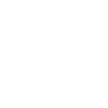
SPESIELLE
INGREDIENSER
sinkoksid (7.8%)
maxi-lip™ peptid
e vitamin
hyaluronsyre
Beskrivelse