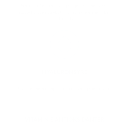
Bidra til å forhindre synlige tegn på aldring ved å
støtte kollagen og elastin for et jevnere, mer fyldig
utseende
HYALURONSYRE
Fukter og nærer leppene for en jevn og sunn tekstur
VITAMIN E ANTIOKSIDANTER