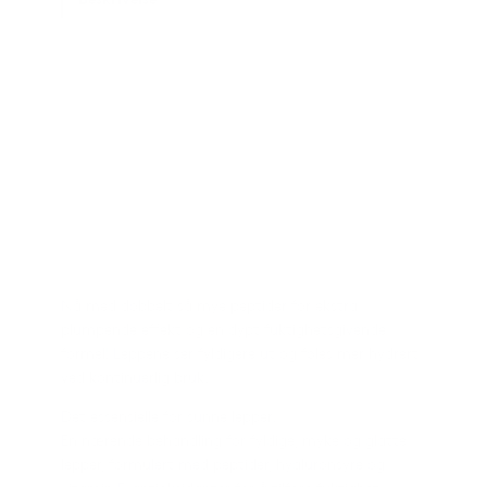
Tilleggsinformasjon
Omtaler
Spesifikasjoner
Fordeler
Bruk
Ingredienser
Nå med dobbelt så mye peptider for ekstra
plumpende effekt og en dypt fuktighetsgivende
formel! Leppene ser fyldigere ut og føles mer hydrert
ved kontinuerlig bruk.
Det essensielle for sunne lepper.
En nærende behandling for fyldige, myke og glatte
lepper, formulert med peptider, hyaluronsyre og