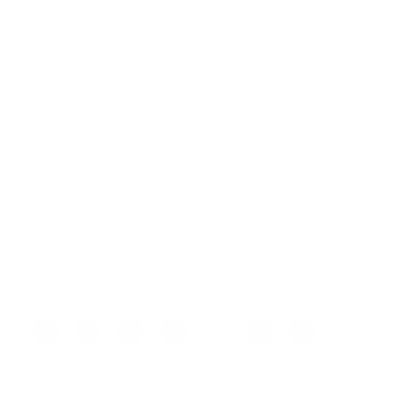
Peptide Lip Shine SPF 30
Nå med dobbelt så mye peptider for ekstra
plumpende effekt og intens fukt! Leppene blir
fyldigere og mer hydrerte ved regelmessig bruk. Den
perfekte leppebehandlingen. En nærende gloss med
peptider, hyaluronsyre og vitamin E som gir fukt,
forbedrer tekstur og pleier leppene. Lett farge og SPF
30 med mineralbeskyttelse for sunnere, mykere
lepper.
495,00
kr
Color
:
Guava