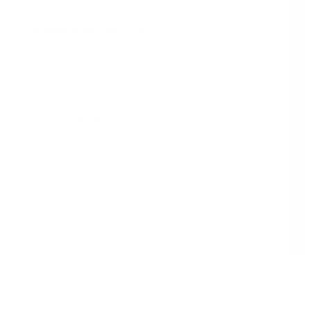
FORBEDRER TEKSTUR
behandler og beskytter den sarte huden på leppene for
et lysende smil med en pop av farger
UVA/UVB BESKYTTELSE
Sinkoksid 7.8%
SPF 30
PA+++