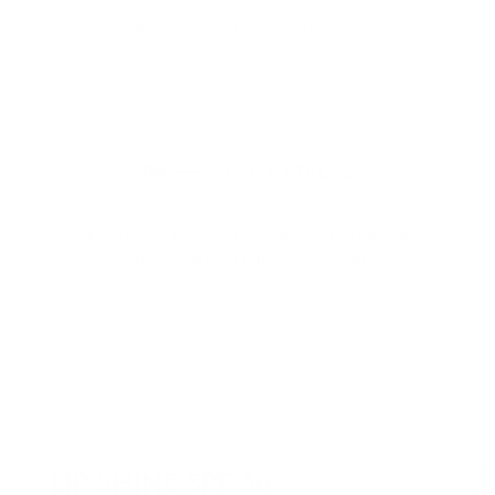
Behandle lepper skånsomt og forsvar mot
hudskadelige frie radikaler
PA+++ BESKYTTELSE
Beskytter og forhindrer synlige aldringstegn med
alle-mineralaktive stoffer SPF 30 solkrem
LIP SHINE SPF 30