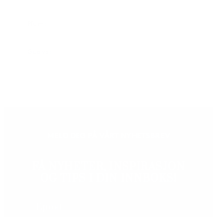
en polert finish og løfter ethvert utseende.
Plum:
en kjølig, dyp rødlilla farge med et hint av
shimmer for et dristig fargeinnslag
Guava:
en høypigmentert, kjølig og frisk rosa farge
med shimmer-fri finish
MELD DEG PÅ VÅRT NYHETSBREV
FÅ NYHETER, INSPIRASJON
OG TIPS I DIN INNBOKS!
Email