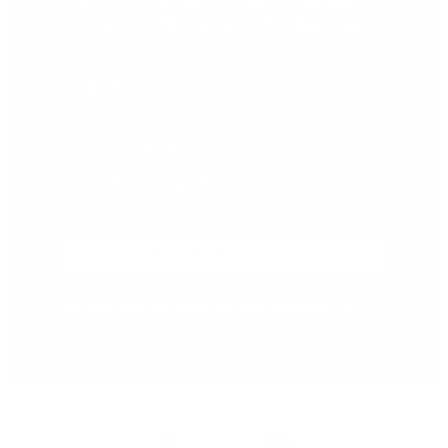
FÅ NYHETER, INSPIRASJON
e
OG TIPS I DIN INNBOKS!
i
g
Email
e
(
A
B2B/B2C
Privatkunde
l
l
Bedriftskunde
D
o
l
MELD MEG PÅ
l
e
d
Les mer om våre personvernsregler
her
.
U
p
)
a
n
t