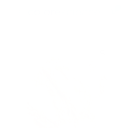
Hopp
0
til
innhold
BESTSELGERE
ALLE PRODUKTER