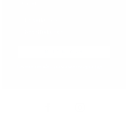
B2B/B2C
Privatkunde
Bedriftskunde
MELD MEG PÅ
Les mer om våre personvernsregler
her
.