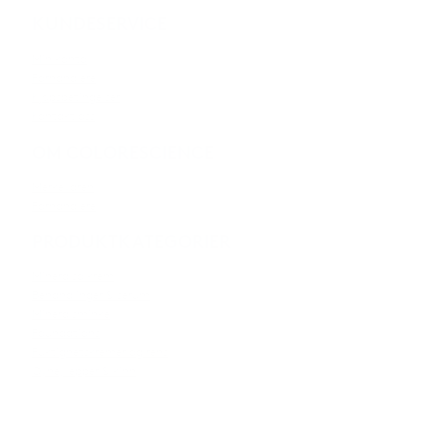
KUNDESERVICE
Min konto
Forhandlere
Kjøpsbetingelser
Kontakt oss
OM COLORESCIENCE
Merkevaren
Forhandlere
PRODUKTKATEGORIER
Mineralsolkrem
Behandlinger & serum
Mineralsminke
Foundations
Fuktighetskremer og rens
Øyne, lepper & kinn