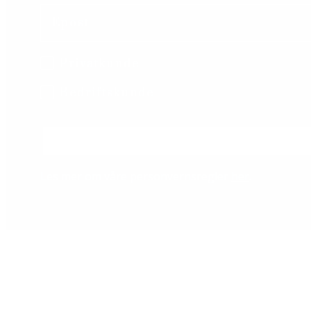
Email
B2B/B2C
Privatkunde
Bedriftskunde
Les mer om våre personvernsregler
her
.