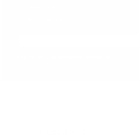
B2B/B2C
Privatkunde
Bedriftskunde
Les mer om våre personvernsregler
her
.
KUNDESERVICE