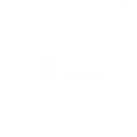
Hopp
0
til
innhold
BESTSELGERE
ALLE PRODUKTER