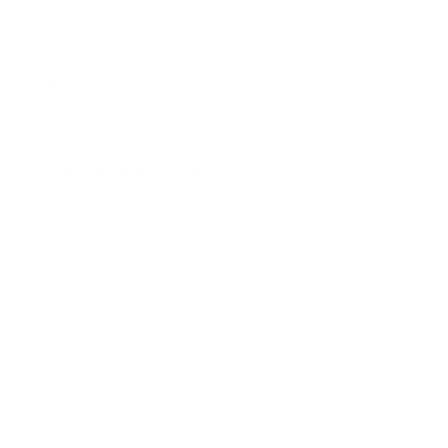
Forhandlere
Kjøpsbetingelser
Kontakt oss
OM COLORESCIENCE
Merkevaren
Forhandlere
PRODUKTKATEGORIER
Mineralsolkrem
Behandlinger & serum
Mineralsminke
Foundations
Fuktighetskremer og rens
Øyne, lepper & kinn
© 2025 Colorescience, Inc. Alle rettigheter.
Login for klinikker
Kontakt oss