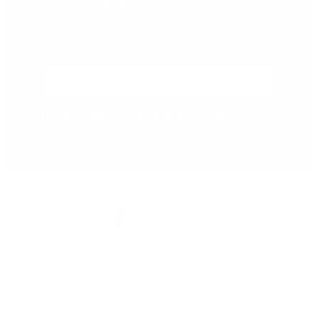
B2B/B2C
Privatkunde
Bedriftskunde
MELD MEG PÅ
Les mer om våre personvernsregler
her
.
KUNDESERVICE
Min konto