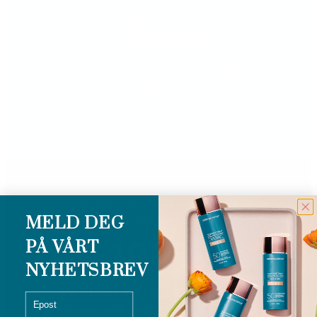
Pro™ 1-Step Cleanser var
100%
ENIGE I AT CLEANSEREN
EFFEKTIVT FJERNET ALL SMINKEN
OG SOLKREMEN ETTER ÉN RENS
I en brukererfaringsstudie av Colorescience Barrier
MELD DEG
Pro™ 1-Step Cleanser ville
100%
PÅ VÅRT
NYHETSBREV
AV PERSONENE MED SENSITIV
email
HUD BRUKE DENNE CLEANSEREN