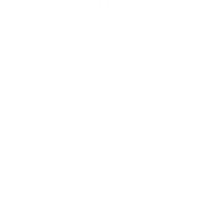
CLEANSER I 1 STEG
DAGLIG BRUK HVER MORGEN OG KVELD
Den lette geleteksturen skummer lett og
skyller rent for å forsiktig og effektivt
fjerne mineralsolkrem, sminke, overflødig
olje og urenheter uten å etterlate huden
stram eller strippet
Huden blir hydrert, føles myk og er
forberedt for påføring av
hudpleiebehandlinger
Probiotika-lignende fordeler bidrar til å
fremme et balansert hudmikrobiom som
gir støtte til en sunn hudbarriere
Passer for alle hudtyper (inkludert fet eller
hud med akne)