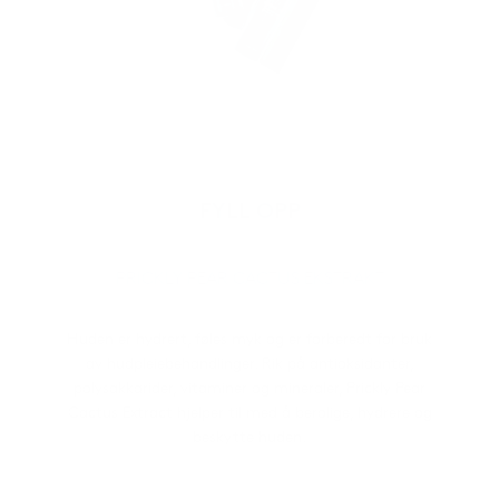
FYLL OPP
PRICKLY PEAR CACTUS EKSTRAKT
Huden er hydrert, føles myk og er forberedt for bruk
av hudpleiebehandlinger. Rik på antioksidanter,
polysakkarider, vitaminer og mineraler, Prickly Pear
Cactus Extract hjelper til med å berolige, hydrere og
beskytte huden.