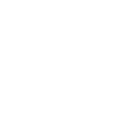
DAGLIG BRUK MORGEN OG KVELD
INGEN BEHOV FOR Å RENSE TO GANGER:
Fjerner skånsomt og effektivt mineralsk solkrem, sminke,
overflødig olje og urenheter i ett trinn uten å etterlate huden
stram eller strippet.
MORGENRENS:
Bruk om morgenen for å rense og oppfriske huden og
forberede den til påføring av hudpleiebehandlinger, serum,
sminke og solkrem.
KVELDSRENS:
Bruk på kvelden for å rense huden grundig og fjerne sminke,