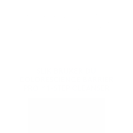
Fjerner skånsomt og effektivt mineralsk solkrem,
sminke, overflødig olje og urenheter uten å etterlate
huden stram eller strippet. Rosa pomelo-ekstrakt,
eller grapefruktekstrakt, oppmuntrer til skånsom
fjerning av døde hudceller.
SLIK BRUKER DU
COLORESCIENCE BARRIER
PRO™ 1-STEP CLEANSER