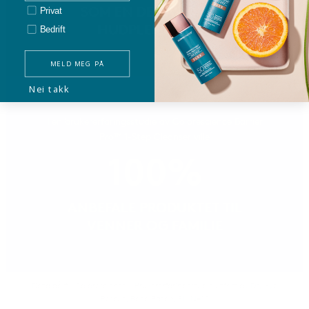
SOM EN DEL AV DERES
Privat/bedrift
Privat
HUDPLEIERUTINE
Bedrift
MELD MEG PÅ
Nei takk
I en brukererfaringsstudie av Colorescience Barrier
Pro™ 1-Step Cleanser ville
100%
ANBEFALE PRODUKTET TIL
VENNER OG FAMILIE
Data på fil, Colorescience. *Brukererfaringsstudie utført av Dry Eye
Rescue, Boca Raton, FL. N=22