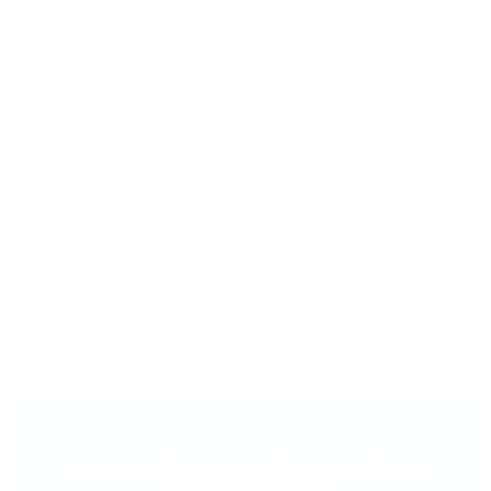
øker den generelle hudhelsen for en
sunnere, mer spenstig og jevnere hud
Proaktiv barrierestøtte optimaliserer en
stabil helse og balanse
Omslutter og nærer huden umiddelbart
med beroligende, varig fuktighet
Forbereder huden for optimal
solkrempåføring
Passer for alle hudtyper (inkludert fet eller
hud med akne)
I en brukererfaringsstudie av Colorescience Barrier