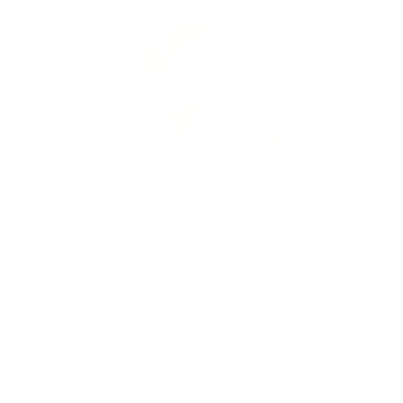
ESSENSIELL
FUKTIGHETSGIVER
DAGLIG BRUK HVER MORGEN OG KVELD
Den mykgjørende kremen ​​smelter inn i
huden med en lett, fløyelsmyk finish som