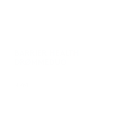
BARRIER HEALTH
DRØMMEDUO
BEVIST
Nøye utvalgte ingredienser med bevist effekt
Forbruker- og tredjepartstestet formel