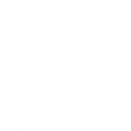
gjør mer enn å bare rense. Den bidrar til å
forbedre hudens generelle helse. Dens
probiotika-lignende fordeler støtter
mikrobiombalansen slik at huden føles
komfortabel, beroliget og lindret; ikke stram
eller strippet.
prickly pear kaktusekstrakt
laktobasiller
pink pomelo extract
Beskrivelse