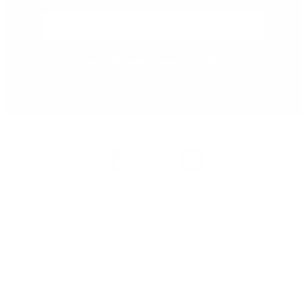
MELD MEG PÅ
Les mer om våre personvernsregler
her
.
KUNDESERVICE
Min konto
Forhandlere
Kjøpsbetingelser
Kontakt oss