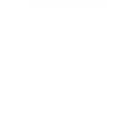
BESKYTTENDE
HUDBARRIERE FOR
ALLE HUDTYPER
Sunnere hud hver dag med Colorescience
Barrier Pro™-produktserien.