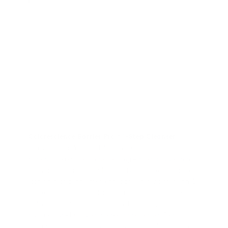
Tilleggsinformasjon
Omtaler
Spesifikasjoner
Fordeler
Bruk
Ingredienser
Colorescience Barrier Pro™ 1-Step Cleanser
er
formulert for å fjerne både makeup og
mineralsolkrem i ett eneste steg – ingen dobbel rens
nødvendig! Som en multieffektiv, barrierestyrkende
løsning gjør denne mer-enn-bare-en-rens mer enn å
rense: den støtter hudens mikrobiom og fremmer
skånsom eksfoliering for en mykere og glattere
hudtekstur – helt uten sterke ingredienser. Den
skummer lett, skylles rent og etterlater ikke huden