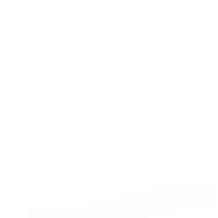
PROAKTIV
Et steg opp fra den reaktive syklusen av skade og
reparasjon for å opprettholde barrierehelsen hver dag
PROMOTERE
Promoteres hudens generelle helse dag ut og dag inn for
hud som ser ut og føles sunnere, sterkere og på sitt
beste
BESKYTTENDE
En sunn hudbarriere sammen med fotobeskyttelse
bidrar til å styrke hudens motstandsevne.
Den nøye sammensatte formulaen beskytter også mot