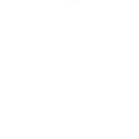
Hjem
/
Collections
/
Behandlinger og serum
/ Barrier Pro™ 1-
Step Cleanser
Barrier Pro™ 1-Step Cleanser
Colorescience Barrier Pro™ 1-Step Cleanser er
formulert for å fjerne både makeup og
mineralsolkrem i ett eneste steg – ingen dobbel rens
nødvendig! Som en multieffektiv, barrierestyrkende
løsning gjør denne mer-enn-bare-en-rens mer enn å