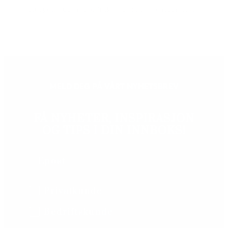
strippet. Huden føles frisk, hydrert og gjenopprettet.
MELD DEG PÅ VÅRT NYHETSBREV
FÅ NYHETER, INSPIRASJON
OG TIPS I DIN INNBOKS!
Email
B2B/B2C
Privatkunde
Bedriftskunde