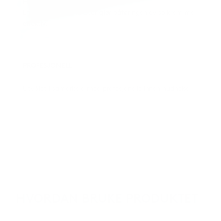
HEV-lys (blått lys).
En forbedret hudtekstur gjør påføringen av solkrem mer
effektiv.
PROFESJONELL
Utviklet i samarbeid med profesjonelle innen hudhelse
HVORDAN BRUKE PRODUKTET