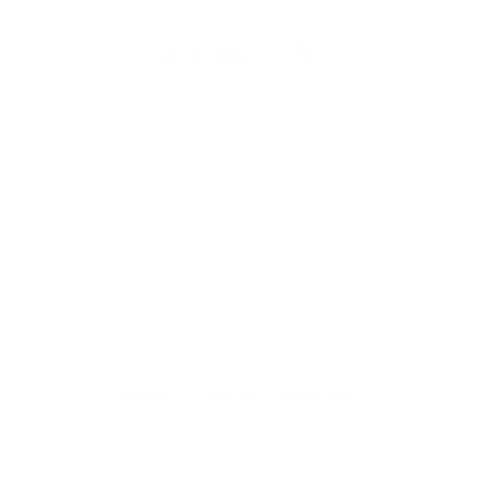
REBALANSERE
LAKTOBASILLER
Probiotika-lignende fordeler bidrar til å fremme et
balansert hudmikrobiom for å støtte en sunn
hudbarriere. Lactobacillus Ferment, en probiotisk-
lignende ferment laget av probiotiske bakterier,
fremmer et sunt, balansert mikrobiom.
LINDRE OG GLATTE UT
ROSA POMELOEKSTRAKT