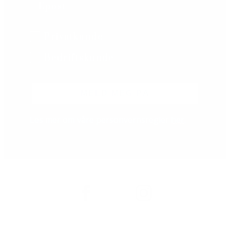
B2B/B2C
Privatkunde
Bedriftskunde
MELD MEG PÅ
Les mer om våre personvernsregler
her
.