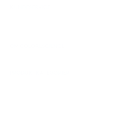
KUNDESERVICE
Min konto
Forhandlere
Kjøpsbetingelser
Kontakt oss
OM COLORESCIENCE
Merkevaren
Forhandlere
PRODUKTKATEGORIER
Mineralsolkrem
Behandlinger & serum
Mineralsminke
Foundations
Fuktighetskremer og rens
Øyne, lepper & kinn