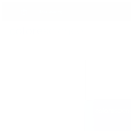
Hopp
Rask levering
til
innhold