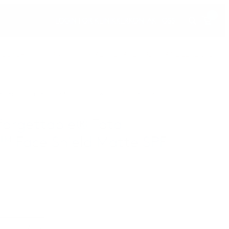
0
LOGIN FOR KLINIKKER
KONTAKT OSS
LGERE
ALLE PRODUKTER
MERKEVAREN
FORHANDLERLISTE
ester Sunforgettable® Total Protection™ Face Shield
forgettable® Total
™ Face Shield Matte SPF
g i handlekurv