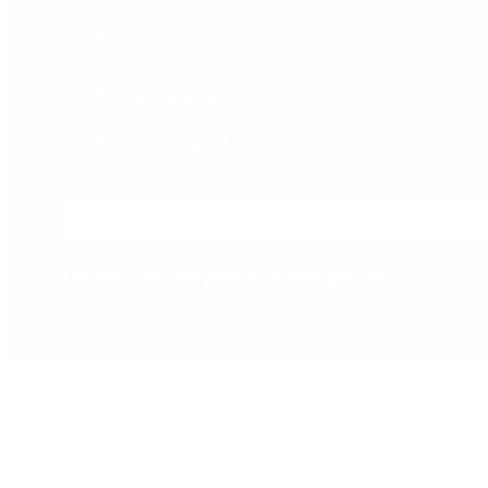
Email
B2B/B2C
Privatkunde
Bedriftskunde
Les mer om våre personvernsregler
her
.