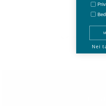
Privat/
Priv
Bedr
Navn
*
E-post
*
M
Lagre mitt navn, e-post og nettside i denne nettles
Nei t
FÅ NY