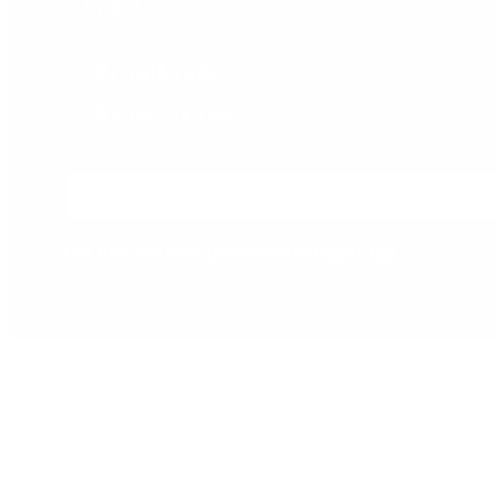
B2B/B2C
Privatkunde
Bedriftskunde
Les mer om våre personvernsregler
her
.