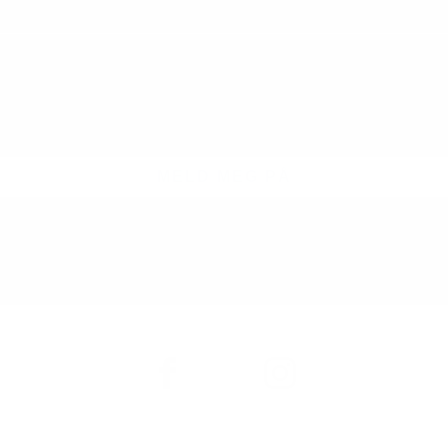
MELD MEG PÅ