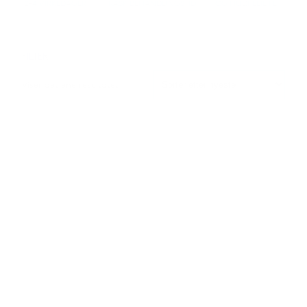
2-4 VIRKEDAGER
RASK BEHANDLINGSTID
OG HUDPLEIE I ETT
FILTER
Viser det ene resultatet