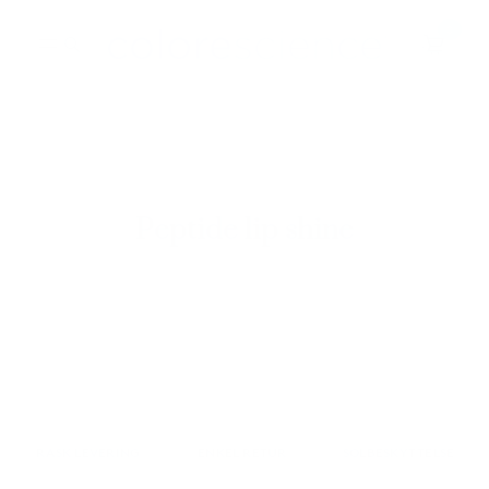
Hopp
0
til
innhold
BESTSELGERE
ALLE PRODUKTER
Peptide lip shine
RASK LEVERING
ENKEL RETUR
SOLBESKYTTELSE