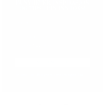
FÅ NYHETER, INSPIRASJON
OG TIPS I DIN INNBOKS!
Email
B2B/B2C
Privatkunde
Bedriftskunde
MELD MEG PÅ
Les mer om våre personvernsregler
her
.