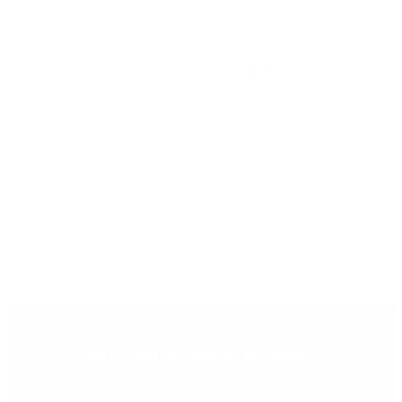
SKIN CONCERN
SOLBESKYTTELSE
mørke ringer
pigmentering
aldringstegn
rødhet
sensitiv hud
Fet hud
tørr hud
MELD DEG PÅ VÅRT NYHETSBREV