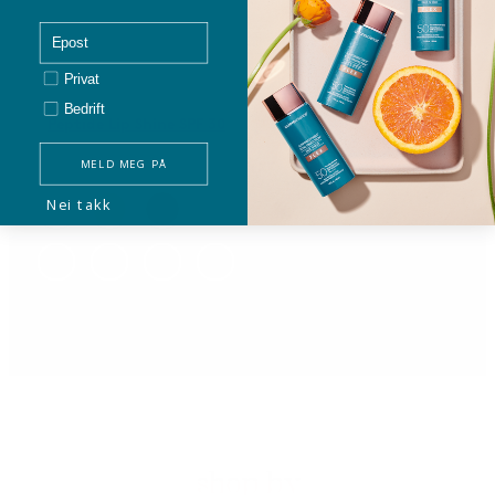
email
Privat/bedrift
Privat
Bedrift
Peptide Lip Shine SPF 30
495,00
kr
MELD MEG PÅ
Nei takk
shop by