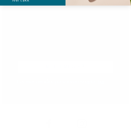
Nei takk
Email
B2B/B2C
Privatkunde
Bedriftskunde
MELD MEG PÅ
Les mer om våre personvernsregler
her
.