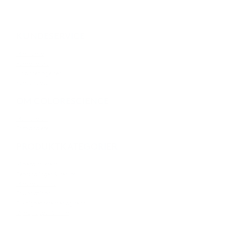
KUNDESERVICE
Min konto
Forhandlere
Kjøpsbetingelser
Kontakt oss
OM COLORESCIENCE
Merkevaren
Forhandlere
PRODUKTKATEGORIER
Mineralsolkrem
Behandlinger & serum
Mineralsminke
Foundations
Fuktighetskremer og rens
Øyne, lepper & kinn