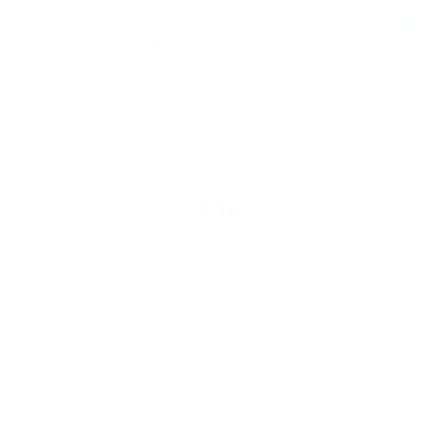
Hopp
0
til
innhold
BESTSELGERE
ALLE PRODUKTER
Kits
RASK LEVERING
ENKEL RETUR
SOLBESKYTTELSE