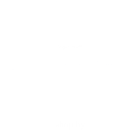
2-4 VIRKEDAGER
RASK BEHANDLINGSTID
OG HUDPLEIE I ETT
FILTER
Ingen treff
Du kan forsøke
fjerne eventuelle filtre
eller gå til
butikkens
forside
shop by